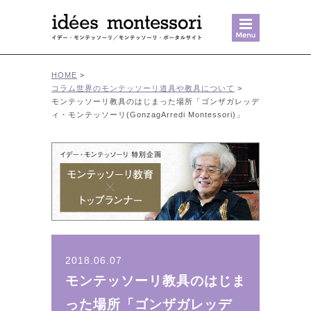
MENU
HOME
>
コラム
世界のモンテッソーリ
道具や教具について
>
モンテッソーリ教具のはじまった場所「ゴンザガレッデ
ィ・モンテッソーリ(GonzagArredi Montessori)」
2018.06.07
モンテッソーリ教具のはじま
った場所「ゴンザガレッデ