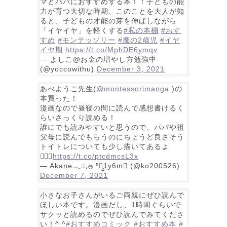
マとパパにおすすめする本！！子どもの能
力が育つ大切な時期、このことを大人が知
ると、子どもの才能の芽を伸ばしながら
「イヤイヤ」を軽くする
#私の本棚
#おす
すめ
#モンテッソリー
#魔の2歳児
#イヤ
イヤ期
https://t.co/MphDE6ymqv
— よしこ@お金の増やし方勉強中
(@yoccowithu)
December 3, 2021
あべようこ先生(
@montessorimanga
)の
本買った！
漫画なので昼寝の間に読んで感想書けるく
らいさっくり読める！
誰にでも読みやすいと思うので、パパや祖
父母に読んでもらうのにちょうど良さそう
トイトレについても少し描いてあるよ
💁🏻‍♀️
https://t.co/ptcdmcsL3x
— Akane𓂃◌𓈒𓐍 ᴿ⃞̤̺1y6m♚ (@ko200526)
December 7, 2021
小さなお子さんがいるご両親にぜひ読んで
ほしい本です。漫画だし、1時間ぐらいで
サクッと読めるのでぜひ読んでみてくださ
い！^ ^
#おすすめコミック
#おすすめ本
#