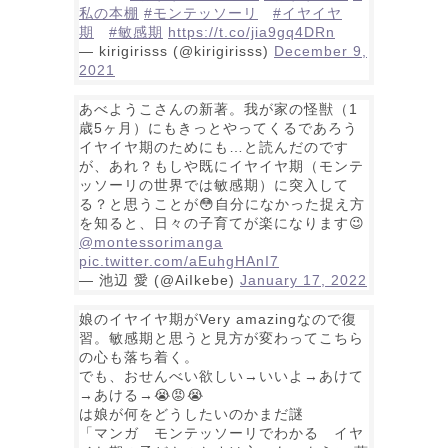
私の本棚
#モンテッソーリ
#イヤイヤ
期
#敏感期
https://t.co/jia9gq4DRn
— kirigirisss (@kirigirisss)
December 9,
2021
あべようこさんの新著。我が家の怪獣（1
歳5ヶ月）にもきっとやってくるであろう
イヤイヤ期のためにも…と読んだのです
が、あれ？もしや既にイヤイヤ期（モンテ
ッソーリの世界では敏感期）に突入して
る？と思うことが😳自分になかった捉え方
を知ると、日々の子育てが楽になります😉
@montessorimanga
pic.twitter.com/aEuhgHAnI7
— 池辺 愛 (@AiIkebe)
January 17, 2022
娘のイヤイヤ期がVery amazingなので復
習。敏感期と思うと見方が変わってこちら
の心も落ち着く。
でも、おせんべい欲しい→いいよ→あけて
→あける→😭😡😭
は娘が何をどうしたいのかまだ謎
「マンガ モンテッソーリでわかる イヤ