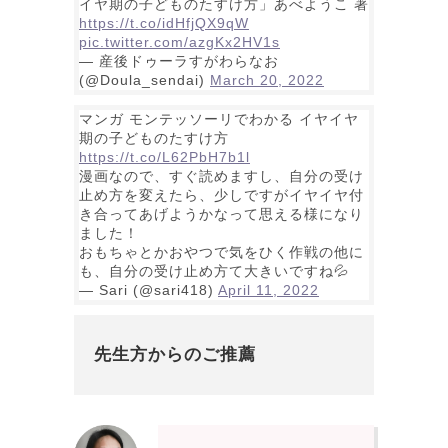
イヤ期の子どものたすけ方」あべようこ 著
https://t.co/idHfjQX9qW
pic.twitter.com/azgKx2HV1s
— 産後ドゥーラすがわらなお
(@Doula_sendai)
March 20, 2022
マンガ モンテッソーリでわかる イヤイヤ
期の子どものたすけ方
https://t.co/L62PbH7b1l
漫画なので、すぐ読めますし、自分の受け
止め方を変えたら、少しですがイヤイヤ付
き合ってあげようかなって思える様になり
ました！
おもちゃとかおやつで気をひく作戦の他に
も、自分の受け止め方て大きいですね💦
— Sari (@sari418)
April 11, 2022
先生方からのご推薦