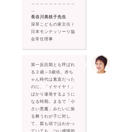
＿＿＿＿＿＿＿＿＿＿
＿
長谷川美枝子先生
深草
こどもの家主任 /
日本モンテッソーリ協
会常任理事
第一反抗期とも呼ばれ
る２歳～3歳頃。赤ち
ゃん時代は素直だった
のに、「イヤイヤ！」
ばかり連発するように
なる時期。まるで「小
さい悪魔」みたいに振
る舞うわが子に対し
て、親も頭ではわかっ
ていても、つい感情的