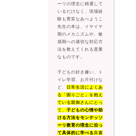
ーリの理念に精通して
いるだけなく、現場経
験も豊富なあべようこ
先生の本は、イヤイヤ
期のメカニズムや、敏
感期への適切な対応方
法を教えてくれる貴重
なものです。
子どもの好き嫌い、ト
イレ学習、お片付けな
ど、
日常生活によくあ
る「困りごと」を抱え
ている親御さんにとっ
て、
子どもの心情や助
ける方法をモンテッソ
ーリ教育の理念に沿っ
て具体的に学べる
良書