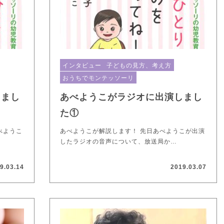
インタビュー
子どもの見方、考え方
おうちでモンテッソーリ
しまし
あべようこがラジオに出演しまし
た①
べようこ
あべようこが解説します！ 先日あべようこが出演
したラジオの音声について、放送局か…
9.03.14
2019.03.07