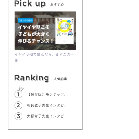
おすすめ
イヤイヤ期で悩んだら、まずこの一
冊！
人気記事
【保存版】モンテッソ...
相良敦子先生インタビ...
大原青子先生インタビ...