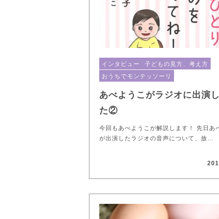
インタビュー
子どもの見方、考え方
おうちでモンテッソーリ
あべようこがラジオに出演
た②
今回もあべようこが解説します！ 先日あ
が出演したラジオの音声について、放…
201