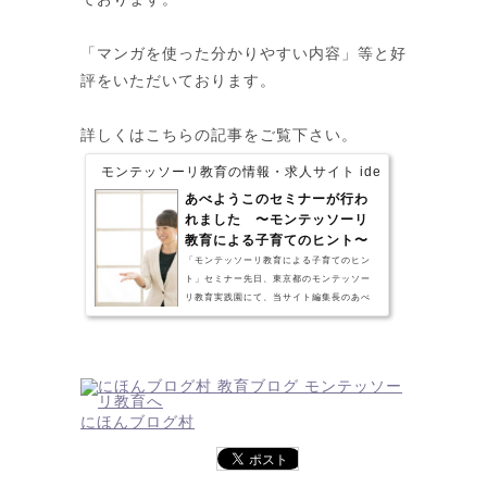
「マンガを使った分かりやすい内容」等と好
評をいただいております。
詳しくはこちらの記事をご覧下さい。
モンテッソーリ教育の情報・求人サイト idees montesso
あべようこのセミナーが行わ
れました 〜モンテッソーリ
教育による子育てのヒント〜
「モンテッソーリ教育による子育てのヒン
ト」セミナー先日、東京都のモンテッソー
リ教育実践園にて、当サイト編集長のあべ
ようこによる、0-6歳の保護者向けの子育て
セミナー(講演会)が行われました。 （保護
者セミナーの様子） 敏感期の子供の様子に
ついて、マンガを使った実例を紹介するな
ど、「モンテッソーリ教育による子どもの
見方やたすけ方を、楽しく、わかりやすく
にほんブログ村
知ることができた！」と大きな反響があり
ました。 （敏感期の説明で使用された漫画
の一例） セミナーに参加された方のご感想
参加された保護者...