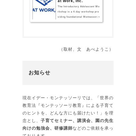
at Work, Inc.
The Introductory Adolescent Wo
rkshop is a 4-day workshop pro
viding foundational Montessori t
heory and methodology for work
ing with adolescents (12-18 yea
rs). Lecture topics focus on des
cribing the developmental needs
of the adolescent and the compo
nents of an adolescent program,
（取材、文 あべようこ）
including the prepar
お知らせ
現在イデー・モンテッソーリでは、「世界の
教育法『モンテッソーリ教育』による子育て
のヒントを、どんな方にも届けたい！」を理
念とし、
子育てセミナー、講演会、園の先生
向けの勉強会、研修講師
などのご依頼を承っ
ております。