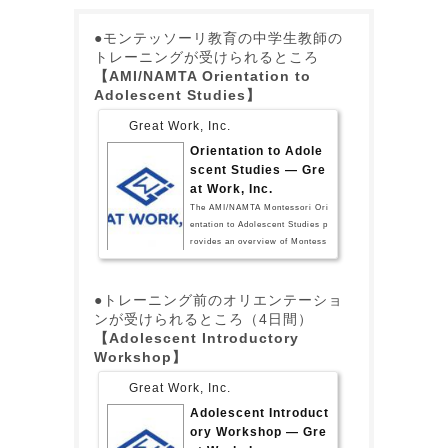
●モンテッソーリ教育の中学生教師の
トレーニングが受けられるところ
【AMI/NAMTA Orientation to
Adolescent Studies】
Great Work, Inc.
Orientation to Adole
scent Studies — Gre
at Work, Inc.
The AMI/NAMTA Montessori Ori
entation to Adolescent Studies p
rovides an overview of Montess
ori principles and background in
formation necessary to meet the
developmental needs of adolesc
●トレーニング前のオリエンテーショ
ents. Lecturers, presenters, and
ンが受けられるところ（4日間）
practitioners include AMI traine
【Adolescent Introductory
rs and AMI trained practitioners
Workshop】
with much experien
Great Work, Inc.
Adolescent Introduct
ory Workshop — Gre