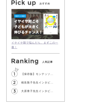
おすすめ
イヤイヤ期で悩んだら、まずこの一
冊！
人気記事
【保存版】モンテッソ...
相良敦子先生インタビ...
大原青子先生インタビ...