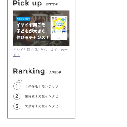
おすすめ
イヤイヤ期で悩んだら、まずこの一
冊！
人気記事
【保存版】モンテッソ...
相良敦子先生インタビ...
大原青子先生インタビ...