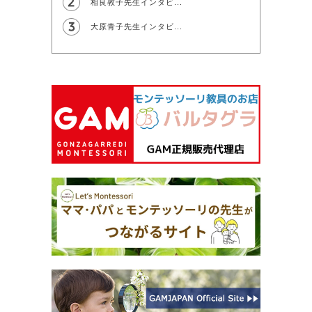
相良敦子先生インタビ...
大原青子先生インタビ...