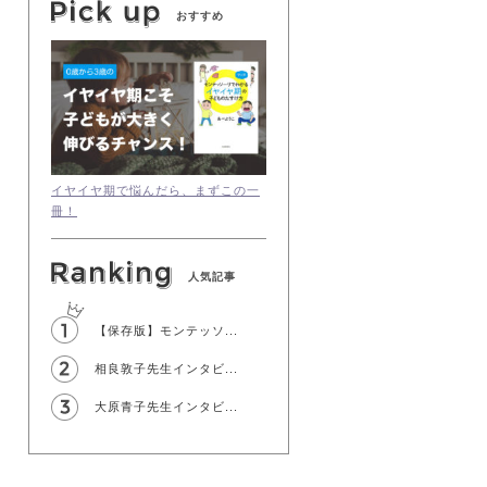
おすすめ
イヤイヤ期で悩んだら、まずこの一
冊！
人気記事
【保存版】モンテッソ...
相良敦子先生インタビ...
大原青子先生インタビ...