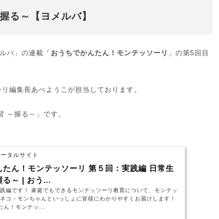
～握る～【ヨメルバ】
メルバ」の連載「
おうちでかんたん！モンテッソーリ
」の第5回目
ーリ編集長あべようこが担当しております。
習 ～握る～」です。
書ポータルサイト
んたん！モンテッソーリ 第５回：実践編 日常生
～ | おう...
践編です！ 家庭でもできるモンテッソーリ教育について、モンテッ
いネコ・モンちゃんといっしょに皆様にわかりやすくお届けします！
ん！モンテッ...