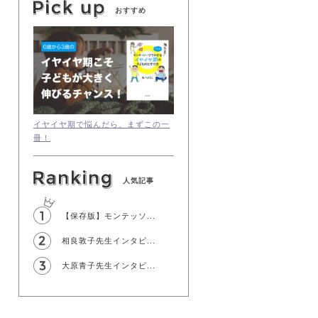
おすすめ
イヤイヤ期で悩んだら、まずこの一
冊！
人気記事
【保存版】モンテッソ...
相良敦子先生インタビ...
大原青子先生インタビ...