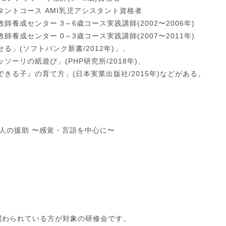
ントコース AMI乳児アシスタント資格者
養成センター 3～6歳コース実践講師(2002〜2006年)
養成センター 0～3歳コース実践講師(2007〜2011年)
る」(ソフトバンク新書/2012年)」、
ーリの紙遊び」(PHP研究所/2018年)、
できる子』
の育て方」(日本実業出版社/2015年)などがある。
人の援助 〜感覚・言語を中心に〜
関わられている方が対象の研修会です。