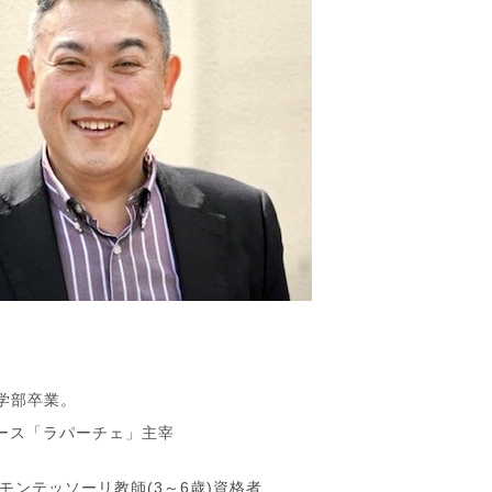
学部卒業。
ース「ラパーチェ」主宰
モンテッソーリ教師(3～6歳)資格者