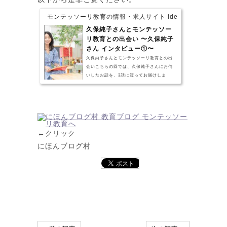
モンテッソーリ教育の情報・求人サイト idees montesso
久保純子さんとモンテッソー
リ教育との出会い 〜久保純子
さん インタビュー①〜
久保純子さんとモンテッソーリ教育との出
会いこちらの回では、久保純子さんにお伺
いしたお話を、3話に渡ってお届けしま
す。 【第1話】久保純子さんとモンテッソー
リ教育との出会い(←今回はこちら)【第2
話】モンテッソーリ教育で育った子どもの
姿【第3話】モンテッソーリ教師の資格とこ
れからの目標 「アナウンサーの久保純子さ
んが、モンテッソーリ教育の教師資格をと
←クリック
って、モンテッソーリ幼稚園を開園しよう
にほんブログ村
と考えているようだ！」そんなニュースが
耳に飛び込んできたのは、数年前のことで
した。 そしてこの度イ...