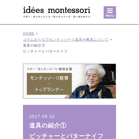
MENU
HOME
>
コラム
おうちでモンテッソーリ
道具や教具について
>
道具の紹介①
ピッチャーとバターナイフ
2017.08.10
道具の紹介①
ピッチャーとバターナイフ